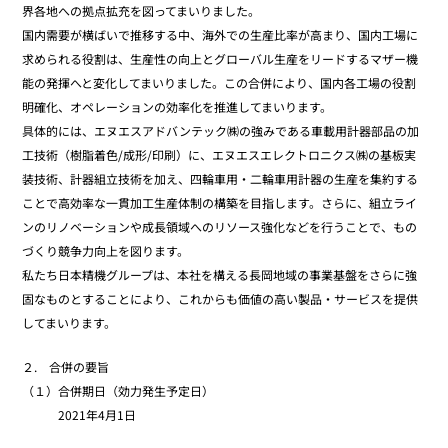
界各地への拠点拡充を図ってまいりました。
国内需要が横ばいで推移する中、海外での生産比率が高まり、国内工場に
求められる役割は、生産性の向上とグローバル生産をリードするマザー機
能の発揮へと変化してまいりました。この合併により、国内各工場の役割
明確化、オペレーションの効率化を推進してまいります。
具体的には、エヌエスアドバンテック㈱の強みである車載用計器部品の加
工技術（樹脂着色/成形/印刷）に、エヌエスエレクトロニクス㈱の基板実
装技術、計器組立技術を加え、四輪車用・二輪車用計器の生産を集約する
ことで高効率な一貫加工生産体制の構築を目指します。さらに、組立ライ
ンのリノベーションや成長領域へのリソース強化などを行うことで、もの
づくり競争力向上を図ります。
私たち日本精機グループは、本社を構える長岡地域の事業基盤をさらに強
固なものとすることにより、これからも価値の高い製品・サービスを提供
してまいります。
２. 合併の要旨
（１）合併期日（効力発生予定日）
2021年4月1日