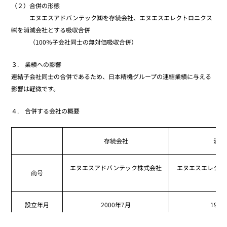
（２）合併の形態
エヌエスアドバンテック㈱を存続会社、エヌエスエレクトロニクス
㈱を消滅会社とする吸収合併
（100％子会社同士の無対価吸収合併）
３. 業績への影響
連結子会社同士の合併であるため、日本精機グループの連結業績に与える
影響は軽微です。
４. 合併する会社の概要
存続会社
消滅
エヌエスアドバンテック株式会社
エヌエスエレクト
商号
設立年月
2000年7月
197