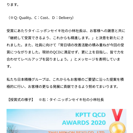
ります。
（※Ｑ: Quality、C：Cost、Ｄ：Delivery）
受賞にあたりタイ-ニッポンセイキ社の小林社長は、お客様への謝意と共に
「継続して受賞できるよう、これからも精進します。」と決意を新たにさ
れました。また、社員に向けて「常日頃の改善活動の積み重ねが今回の受
賞につながりました。現状のQCDに満足せず、更に上を目指し、皆で力を
合わせてレベルアップを図りましょう。」とメッセージを表明していま
す。
私たち日本精機グループは、これからもお客様のご要望に沿った提案を積
極的に行い、お客様の更なる発展に貢献できるよう努めてまいります。
【授賞式の様子】 ※右：タイ-ニッポンセイキ社の小林社長